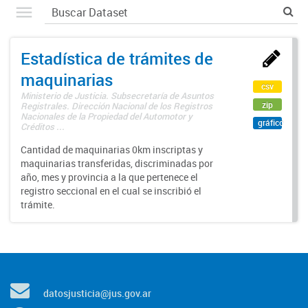
Estadística de trámites de
maquinarias
csv
Ministerio de Justicia. Subsecretaría de Asuntos
zip
Registrales. Dirección Nacional de los Registros
Nacionales de la Propiedad del Automotor y
gráfico
Créditos ...
Cantidad de maquinarias 0km inscriptas y
maquinarias transferidas, discriminadas por
año, mes y provincia a la que pertenece el
registro seccional en el cual se inscribió el
trámite.
datosjusticia@jus.gov.ar