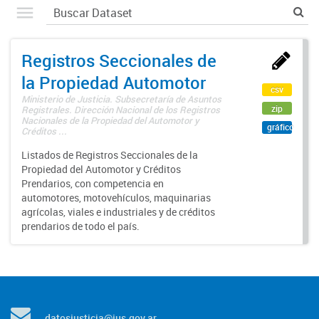
Registros Seccionales de
la Propiedad Automotor
csv
Ministerio de Justicia. Subsecretaría de Asuntos
zip
Registrales. Dirección Nacional de los Registros
Nacionales de la Propiedad del Automotor y
gráfico
Créditos ...
Listados de Registros Seccionales de la
Propiedad del Automotor y Créditos
Prendarios, con competencia en
automotores, motovehículos, maquinarias
agrícolas, viales e industriales y de créditos
prendarios de todo el país.
datosjusticia@jus.gov.ar