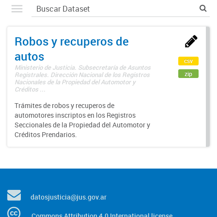
Robos y recuperos de
autos
csv
Ministerio de Justicia. Subsecretaría de Asuntos
zip
Registrales. Dirección Nacional de los Registros
Nacionales de la Propiedad del Automotor y
Créditos ...
Trámites de robos y recuperos de
automotores inscriptos en los Registros
Seccionales de la Propiedad del Automotor y
Créditos Prendarios.
datosjusticia@jus.gov.ar
Commons Attribution 4.0 International license