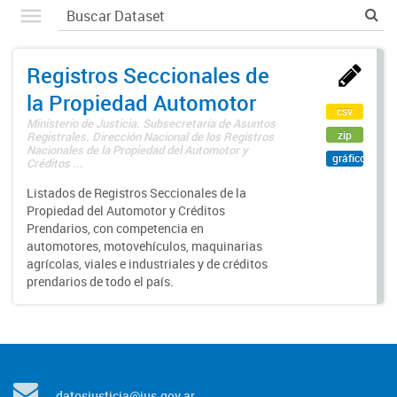
Registros Seccionales de
la Propiedad Automotor
csv
Ministerio de Justicia. Subsecretaría de Asuntos
zip
Registrales. Dirección Nacional de los Registros
Nacionales de la Propiedad del Automotor y
gráfico
Créditos ...
Listados de Registros Seccionales de la
Propiedad del Automotor y Créditos
Prendarios, con competencia en
automotores, motovehículos, maquinarias
agrícolas, viales e industriales y de créditos
prendarios de todo el país.
datosjusticia@jus.gov.ar