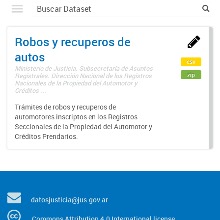
Robos y recuperos de
autos
csv
Ministerio de Justicia. Subsecretaría de Asuntos
zip
Registrales. Dirección Nacional de los Registros
Nacionales de la Propiedad del Automotor y
Créditos ...
Trámites de robos y recuperos de
automotores inscriptos en los Registros
Seccionales de la Propiedad del Automotor y
Créditos Prendarios.
datosjusticia@jus.gov.ar
Commons Attribution 4.0 International license