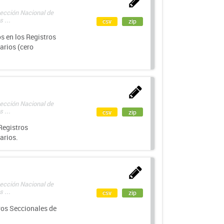
rección Nacional de
 ...
csv
zip
s en los Registros
arios (cero
rección Nacional de
 ...
csv
zip
Registros
arios.
rección Nacional de
 ...
csv
zip
ros Seccionales de