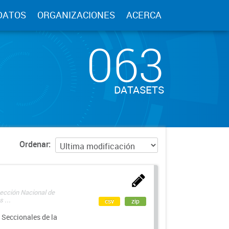
DATOS
ORGANIZACIONES
ACERCA
063
DATASETS
Ordenar
rección Nacional de
 ...
csv
zip
 Seccionales de la