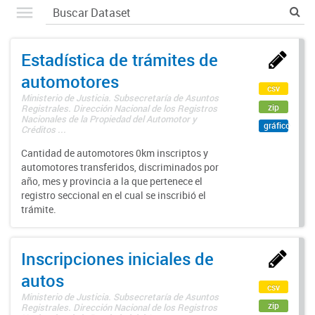
Estadística de trámites de
automotores
csv
Ministerio de Justicia. Subsecretaría de Asuntos
zip
Registrales. Dirección Nacional de los Registros
Nacionales de la Propiedad del Automotor y
gráfico
Créditos ...
Cantidad de automotores 0km inscriptos y
automotores transferidos, discriminados por
año, mes y provincia a la que pertenece el
registro seccional en el cual se inscribió el
trámite.
Inscripciones iniciales de
autos
csv
Ministerio de Justicia. Subsecretaría de Asuntos
zip
Registrales. Dirección Nacional de los Registros