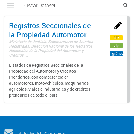
Registros Seccionales de
la Propiedad Automotor
csv
Ministerio de Justicia. Subsecretaría de Asuntos
zip
Registrales. Dirección Nacional de los Registros
Nacionales de la Propiedad del Automotor y
gráfico
Créditos ...
Listados de Registros Seccionales de la
Propiedad del Automotor y Créditos
Prendarios, con competencia en
automotores, motovehículos, maquinarias
agrícolas, viales e industriales y de créditos
prendarios de todo el país.
datosjusticia@jus.gov.ar