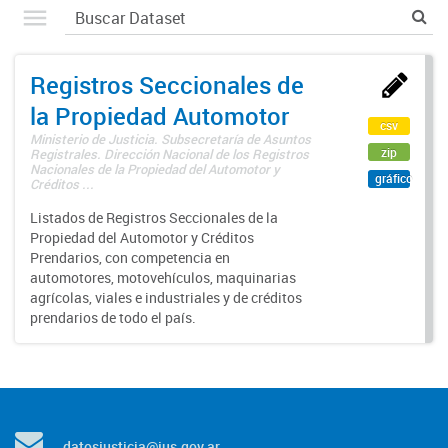
Registros Seccionales de
la Propiedad Automotor
csv
Ministerio de Justicia. Subsecretaría de Asuntos
zip
Registrales. Dirección Nacional de los Registros
Nacionales de la Propiedad del Automotor y
gráfico
Créditos ...
Listados de Registros Seccionales de la
Propiedad del Automotor y Créditos
Prendarios, con competencia en
automotores, motovehículos, maquinarias
agrícolas, viales e industriales y de créditos
prendarios de todo el país.
datosjusticia@jus.gov.ar