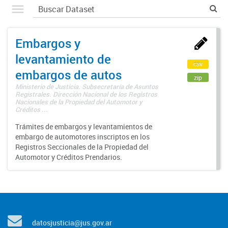
Embargos y
levantamiento de
csv
embargos de autos
zip
Ministerio de Justicia. Subsecretaría de Asuntos
Registrales. Dirección Nacional de los Registros
Nacionales de la Propiedad del Automotor y
Créditos ...
Trámites de embargos y levantamientos de
embargo de automotores inscriptos en los
Registros Seccionales de la Propiedad del
Automotor y Créditos Prendarios.
datosjusticia@jus.gov.ar