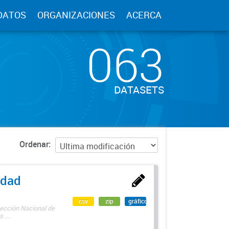
DATOS
ORGANIZACIONES
ACERCA
063
DATASETS
Ordenar
edad
csv
zip
gráfico
rección Nacional de
 ...