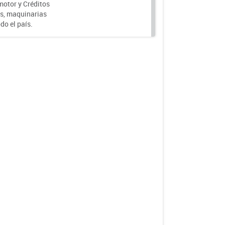
motor y Créditos
s, maquinarias
do el país.