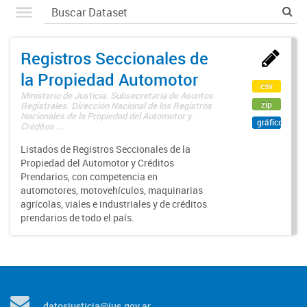
Registros Seccionales de
la Propiedad Automotor
csv
Ministerio de Justicia. Subsecretaría de Asuntos
zip
Registrales. Dirección Nacional de los Registros
Nacionales de la Propiedad del Automotor y
gráfico
Créditos ...
Listados de Registros Seccionales de la
Propiedad del Automotor y Créditos
Prendarios, con competencia en
automotores, motovehículos, maquinarias
agrícolas, viales e industriales y de créditos
prendarios de todo el país.
datosjusticia@jus.gov.ar