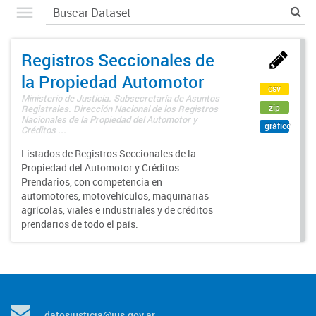
Registros Seccionales de
la Propiedad Automotor
csv
Ministerio de Justicia. Subsecretaría de Asuntos
zip
Registrales. Dirección Nacional de los Registros
Nacionales de la Propiedad del Automotor y
gráfico
Créditos ...
Listados de Registros Seccionales de la
Propiedad del Automotor y Créditos
Prendarios, con competencia en
automotores, motovehículos, maquinarias
agrícolas, viales e industriales y de créditos
prendarios de todo el país.
datosjusticia@jus.gov.ar