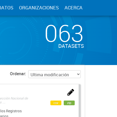
DATOS
ORGANIZACIONES
ACERCA
063
DATASETS
Ordenar
rección Nacional de
 ...
csv
zip
los Registros
arios.