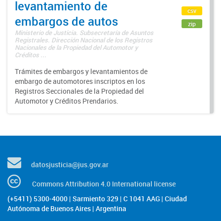
levantamiento de
csv
embargos de autos
zip
Ministerio de Justicia. Subsecretaría de Asuntos
Registrales. Dirección Nacional de los Registros
Nacionales de la Propiedad del Automotor y
Créditos ...
Trámites de embargos y levantamientos de
embargo de automotores inscriptos en los
Registros Seccionales de la Propiedad del
Automotor y Créditos Prendarios.
datosjusticia@jus.gov.ar
Commons Attribution 4.0 International license
(+5411) 5300-4000 | Sarmiento 329 | C 1041 AAG | Ciudad
Autónoma de Buenos Aires | Argentina