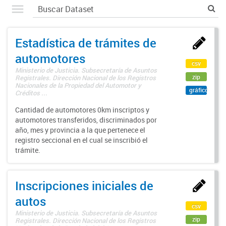
Estadística de trámites de
automotores
csv
Ministerio de Justicia. Subsecretaría de Asuntos
zip
Registrales. Dirección Nacional de los Registros
Nacionales de la Propiedad del Automotor y
gráfico
Créditos ...
Cantidad de automotores 0km inscriptos y
automotores transferidos, discriminados por
año, mes y provincia a la que pertenece el
registro seccional en el cual se inscribió el
trámite.
Inscripciones iniciales de
autos
csv
Ministerio de Justicia. Subsecretaría de Asuntos
zip
Registrales. Dirección Nacional de los Registros