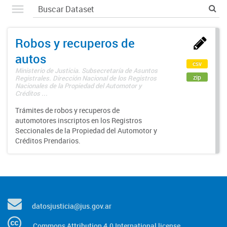
Robos y recuperos de
autos
csv
Ministerio de Justicia. Subsecretaría de Asuntos
zip
Registrales. Dirección Nacional de los Registros
Nacionales de la Propiedad del Automotor y
Créditos ...
Trámites de robos y recuperos de
automotores inscriptos en los Registros
Seccionales de la Propiedad del Automotor y
Créditos Prendarios.
datosjusticia@jus.gov.ar
Commons Attribution 4.0 International license