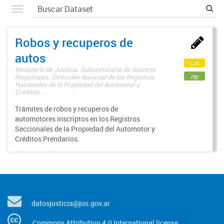
Robos y recuperos de
autos
csv
Ministerio de Justicia. Subsecretaría de Asuntos
zip
Registrales. Dirección Nacional de los Registros
Nacionales de la Propiedad del Automotor y
Créditos ...
Trámites de robos y recuperos de
automotores inscriptos en los Registros
Seccionales de la Propiedad del Automotor y
Créditos Prendarios.
datosjusticia@jus.gov.ar
Commons Attribution 4.0 International license