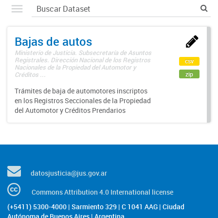
Bajas de autos
Ministerio de Justicia. Subsecretaría de Asuntos
Registrales. Dirección Nacional de los Registros
csv
Nacionales de la Propiedad del Automotor y
zip
Créditos ...
Trámites de baja de automotores inscriptos
en los Registros Seccionales de la Propiedad
del Automotor y Créditos Prendarios
datosjusticia@jus.gov.ar
Commons Attribution 4.0 International license
(+5411) 5300-4000 | Sarmiento 329 | C 1041 AAG | Ciudad
Autónoma de Buenos Aires | Argentina