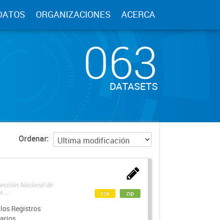
DATOS
ORGANIZACIONES
ACERCA
063
DATASETS
Ordenar
rección Nacional de
 ...
csv
zip
los Registros
arios.