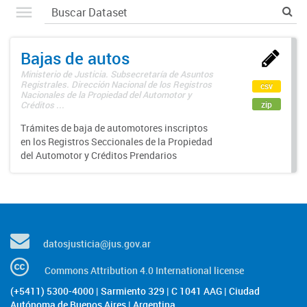
Bajas de autos
Ministerio de Justicia. Subsecretaría de Asuntos
Registrales. Dirección Nacional de los Registros
csv
Nacionales de la Propiedad del Automotor y
zip
Créditos ...
Trámites de baja de automotores inscriptos
en los Registros Seccionales de la Propiedad
del Automotor y Créditos Prendarios
datosjusticia@jus.gov.ar
Commons Attribution 4.0 International license
(+5411) 5300-4000 | Sarmiento 329 | C 1041 AAG | Ciudad
Autónoma de Buenos Aires | Argentina