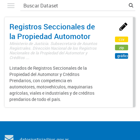
Registros Seccionales de
la Propiedad Automotor
csv
Ministerio de Justicia. Subsecretaría de Asuntos
zip
Registrales. Dirección Nacional de los Registros
Nacionales de la Propiedad del Automotor y
gráfico
Créditos ...
Listados de Registros Seccionales de la
Propiedad del Automotor y Créditos
Prendarios, con competencia en
automotores, motovehículos, maquinarias
agrícolas, viales e industriales y de créditos
prendarios de todo el país.
datosjusticia@jus.gov.ar