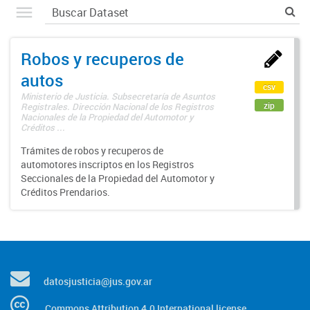
Robos y recuperos de
autos
csv
Ministerio de Justicia. Subsecretaría de Asuntos
zip
Registrales. Dirección Nacional de los Registros
Nacionales de la Propiedad del Automotor y
Créditos ...
Trámites de robos y recuperos de
automotores inscriptos en los Registros
Seccionales de la Propiedad del Automotor y
Créditos Prendarios.
datosjusticia@jus.gov.ar
Commons Attribution 4.0 International license