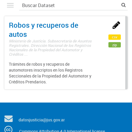
Robos y recuperos de
autos
csv
Ministerio de Justicia. Subsecretaría de Asuntos
zip
Registrales. Dirección Nacional de los Registros
Nacionales de la Propiedad del Automotor y
Créditos ...
Trámites de robos y recuperos de
automotores inscriptos en los Registros
Seccionales de la Propiedad del Automotor y
Créditos Prendarios.
datosjusticia@jus.gov.ar
Commons Attribution 4.0 International license