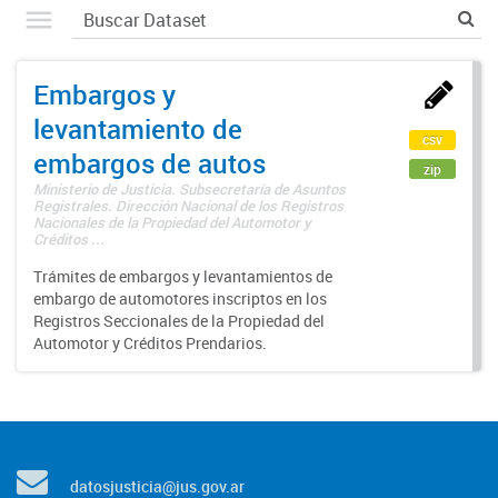
Embargos y
levantamiento de
csv
embargos de autos
zip
Ministerio de Justicia. Subsecretaría de Asuntos
Registrales. Dirección Nacional de los Registros
Nacionales de la Propiedad del Automotor y
Créditos ...
Trámites de embargos y levantamientos de
embargo de automotores inscriptos en los
Registros Seccionales de la Propiedad del
Automotor y Créditos Prendarios.
datosjusticia@jus.gov.ar