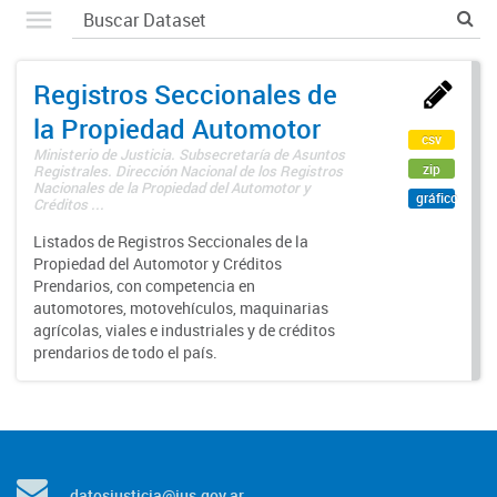
Registros Seccionales de
la Propiedad Automotor
csv
Ministerio de Justicia. Subsecretaría de Asuntos
zip
Registrales. Dirección Nacional de los Registros
Nacionales de la Propiedad del Automotor y
gráfico
Créditos ...
Listados de Registros Seccionales de la
Propiedad del Automotor y Créditos
Prendarios, con competencia en
automotores, motovehículos, maquinarias
agrícolas, viales e industriales y de créditos
prendarios de todo el país.
datosjusticia@jus.gov.ar