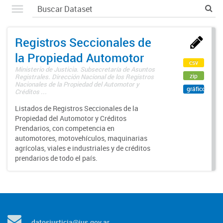
Registros Seccionales de
la Propiedad Automotor
csv
Ministerio de Justicia. Subsecretaría de Asuntos
zip
Registrales. Dirección Nacional de los Registros
Nacionales de la Propiedad del Automotor y
gráfico
Créditos ...
Listados de Registros Seccionales de la
Propiedad del Automotor y Créditos
Prendarios, con competencia en
automotores, motovehículos, maquinarias
agrícolas, viales e industriales y de créditos
prendarios de todo el país.
datosjusticia@jus.gov.ar