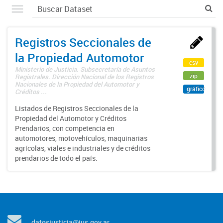
Registros Seccionales de
la Propiedad Automotor
csv
Ministerio de Justicia. Subsecretaría de Asuntos
zip
Registrales. Dirección Nacional de los Registros
Nacionales de la Propiedad del Automotor y
gráfico
Créditos ...
Listados de Registros Seccionales de la
Propiedad del Automotor y Créditos
Prendarios, con competencia en
automotores, motovehículos, maquinarias
agrícolas, viales e industriales y de créditos
prendarios de todo el país.
datosjusticia@jus.gov.ar