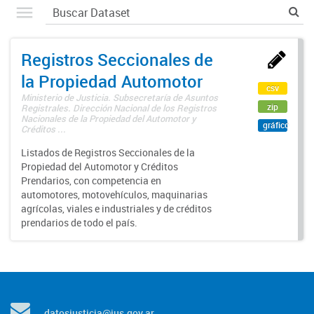
Registros Seccionales de
la Propiedad Automotor
csv
Ministerio de Justicia. Subsecretaría de Asuntos
zip
Registrales. Dirección Nacional de los Registros
Nacionales de la Propiedad del Automotor y
gráfico
Créditos ...
Listados de Registros Seccionales de la
Propiedad del Automotor y Créditos
Prendarios, con competencia en
automotores, motovehículos, maquinarias
agrícolas, viales e industriales y de créditos
prendarios de todo el país.
datosjusticia@jus.gov.ar