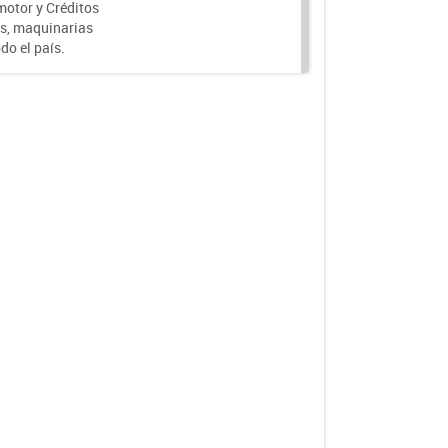
motor y Créditos
s, maquinarias
do el país.