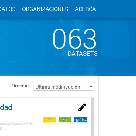
DATOS
ORGANIZACIONES
ACERCA
063
DATASETS
Ordenar
edad
csv
zip
gráfico
rección Nacional de
 ...