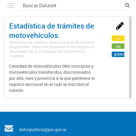
Estadística de trámites de
motovehículos
csv
Ministerio de Justicia. Subsecretaría de Asuntos
zip
Registrales. Dirección Nacional de los Registros
Nacionales de la Propiedad del Automotor y
gráfico
Créditos ...
Cantidad de motovehículos 0km inscriptos y
motovehículos transferidos, discriminados
por año, mes y provincia a la que pertenece el
registro seccional en el cual se inscribió el
trámite.
datosjusticia@jus.gov.ar