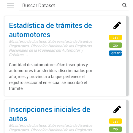
Estadística de trámites de
automotores
csv
Ministerio de Justicia. Subsecretaría de Asuntos
zip
Registrales. Dirección Nacional de los Registros
Nacionales de la Propiedad del Automotor y
gráfico
Créditos ...
Cantidad de automotores 0km inscriptos y
automotores transferidos, discriminados por
año, mes y provincia a la que pertenece el
registro seccional en el cual se inscribió el
trámite.
Inscripciones iniciales de
autos
csv
Ministerio de Justicia. Subsecretaría de Asuntos
zip
Registrales. Dirección Nacional de los Registros