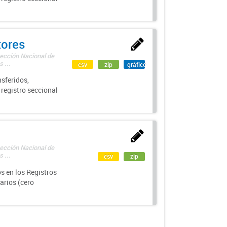
tores
rección Nacional de
 ...
csv
zip
gráfico
sferidos,
 registro seccional
rección Nacional de
 ...
csv
zip
s en los Registros
arios (cero