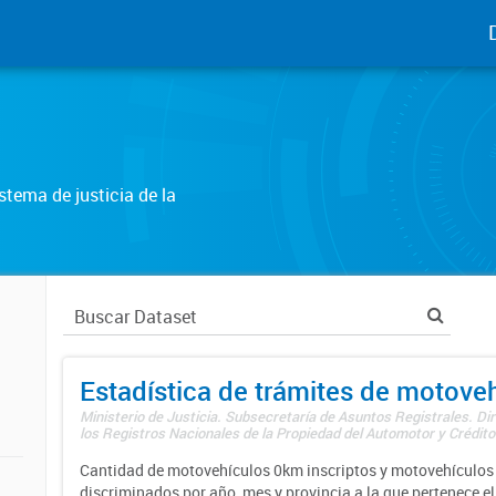
tema de justicia de la
Estadística de trámites de motove
Ministerio de Justicia. Subsecretaría de Asuntos Registrales. Di
los Registros Nacionales de la Propiedad del Automotor y Créditos
Cantidad de motovehículos 0km inscriptos y motovehículos 
discriminados por año, mes y provincia a la que pertenece el