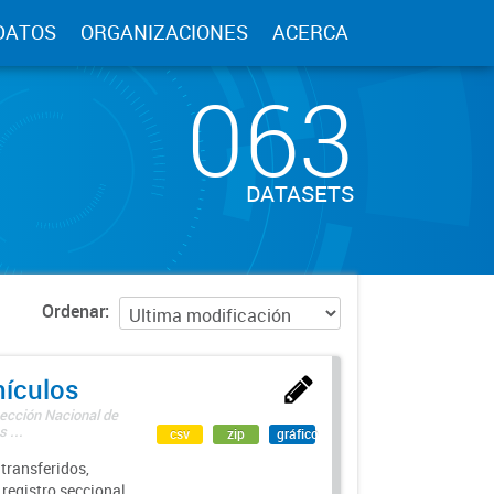
DATOS
ORGANIZACIONES
ACERCA
063
DATASETS
Ordenar
hículos
rección Nacional de
 ...
csv
zip
gráfico
transferidos,
 registro seccional