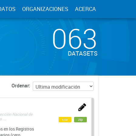
DATOS
ORGANIZACIONES
ACERCA
063
DATASETS
Ordenar
rección Nacional de
 ...
csv
zip
s en los Registros
arios (cero