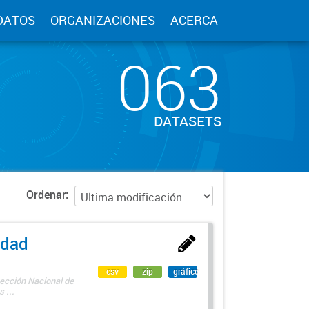
DATOS
ORGANIZACIONES
ACERCA
063
DATASETS
Ordenar
edad
csv
zip
gráfico
rección Nacional de
 ...