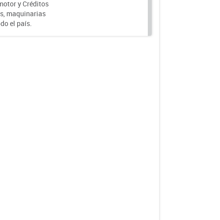
motor y Créditos
s, maquinarias
do el país.