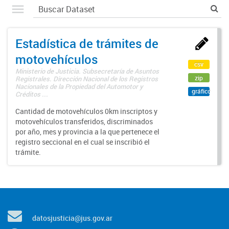
Estadística de trámites de
motovehículos
csv
Ministerio de Justicia. Subsecretaría de Asuntos
zip
Registrales. Dirección Nacional de los Registros
Nacionales de la Propiedad del Automotor y
gráfico
Créditos ...
Cantidad de motovehículos 0km inscriptos y
motovehículos transferidos, discriminados
por año, mes y provincia a la que pertenece el
registro seccional en el cual se inscribió el
trámite.
datosjusticia@jus.gov.ar