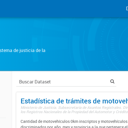
tema de justicia de la
Estadística de trámites de motove
Ministerio de Justicia. Subsecretaría de Asuntos Registrales. Di
los Registros Nacionales de la Propiedad del Automotor y Créditos
Cantidad de motovehículos 0km inscriptos y motovehículos 
discriminados por año, mes y provincia a la que pertenece el