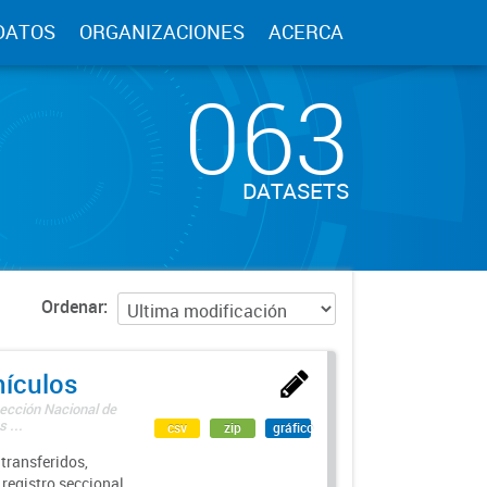
DATOS
ORGANIZACIONES
ACERCA
063
DATASETS
Ordenar
hículos
rección Nacional de
 ...
csv
zip
gráfico
transferidos,
 registro seccional