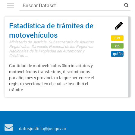
Estadística de trámites de
motovehículos
csv
Ministerio de Justicia. Subsecretaría de Asuntos
zip
Registrales. Dirección Nacional de los Registros
Nacionales de la Propiedad del Automotor y
gráfico
Créditos ...
Cantidad de motovehículos 0km inscriptos y
motovehículos transferidos, discriminados
por año, mes y provincia a la que pertenece el
registro seccional en el cual se inscribió el
trámite.
datosjusticia@jus.gov.ar