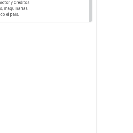
motor y Créditos
s, maquinarias
do el país.