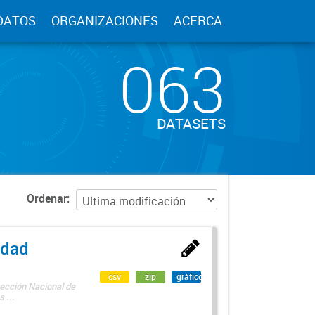
DATOS
ORGANIZACIONES
ACERCA
063
DATASETS
Ordenar
edad
csv
zip
gráfico
rección Nacional de
 ...