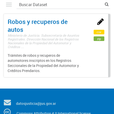
Robos y recuperos de
autos
csv
Ministerio de Justicia. Subsecretaría de Asuntos
zip
Registrales. Dirección Nacional de los Registros
Nacionales de la Propiedad del Automotor y
Créditos ...
Trámites de robos y recuperos de
automotores inscriptos en los Registros
Seccionales de la Propiedad del Automotor y
Créditos Prendarios.
datosjusticia@jus.gov.ar
Commons Attribution 4.0 International license