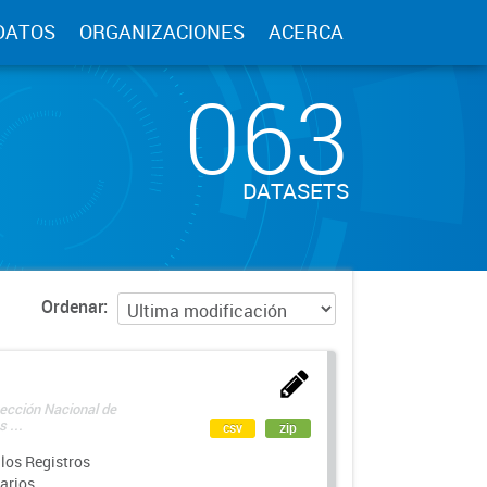
DATOS
ORGANIZACIONES
ACERCA
063
DATASETS
Ordenar
rección Nacional de
 ...
csv
zip
los Registros
arios.