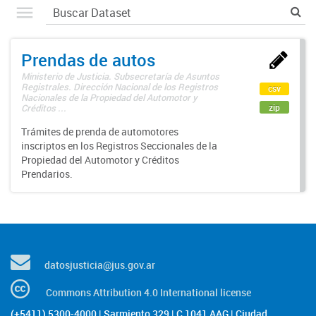
Prendas de autos
Ministerio de Justicia. Subsecretaría de Asuntos
Registrales. Dirección Nacional de los Registros
csv
Nacionales de la Propiedad del Automotor y
zip
Créditos ...
Trámites de prenda de automotores
inscriptos en los Registros Seccionales de la
Propiedad del Automotor y Créditos
Prendarios.
datosjusticia@jus.gov.ar
Commons Attribution 4.0 International license
(+5411) 5300-4000 | Sarmiento 329 | C 1041 AAG | Ciudad