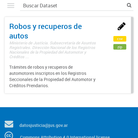
Robos y recuperos de
autos
csv
Ministerio de Justicia. Subsecretaría de Asuntos
zip
Registrales. Dirección Nacional de los Registros
Nacionales de la Propiedad del Automotor y
Créditos ...
Trámites de robos y recuperos de
automotores inscriptos en los Registros
Seccionales de la Propiedad del Automotor y
Créditos Prendarios.
datosjusticia@jus.gov.ar
Commons Attribution 4.0 International license