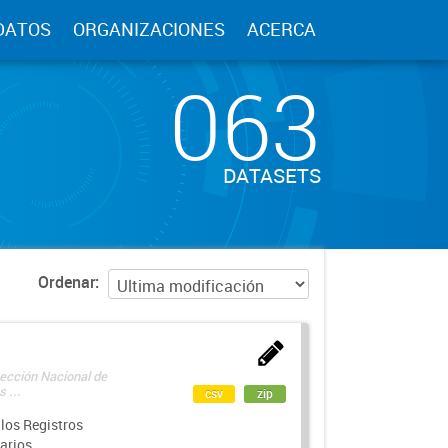
DATOS
ORGANIZACIONES
ACERCA
063
DATASETS
Ordenar
rección Nacional de
 ...
csv
zip
los Registros
arios.