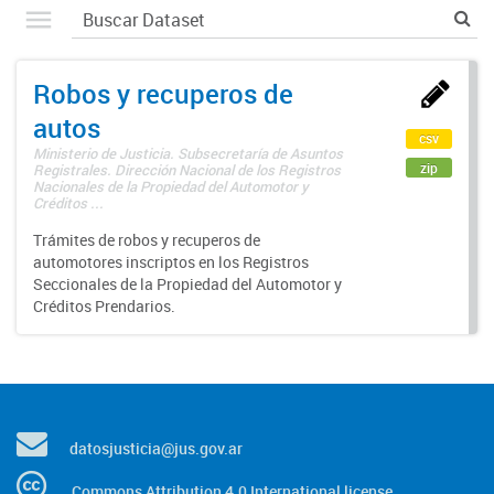
Robos y recuperos de
autos
csv
Ministerio de Justicia. Subsecretaría de Asuntos
zip
Registrales. Dirección Nacional de los Registros
Nacionales de la Propiedad del Automotor y
Créditos ...
Trámites de robos y recuperos de
automotores inscriptos en los Registros
Seccionales de la Propiedad del Automotor y
Créditos Prendarios.
datosjusticia@jus.gov.ar
Commons Attribution 4.0 International license