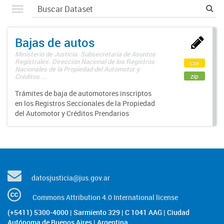
Bajas de autos
Ministerio de Justicia. Subsecretaría de Asuntos
Registrales. Dirección Nacional de los Registros
csv
Nacionales de la Propiedad del Automotor y
zip
Créditos ...
Trámites de baja de automotores inscriptos
en los Registros Seccionales de la Propiedad
del Automotor y Créditos Prendarios
datosjusticia@jus.gov.ar
Commons Attribution 4.0 International license
(+5411) 5300-4000 | Sarmiento 329 | C 1041 AAG | Ciudad
Autónoma de Buenos Aires | Argentina