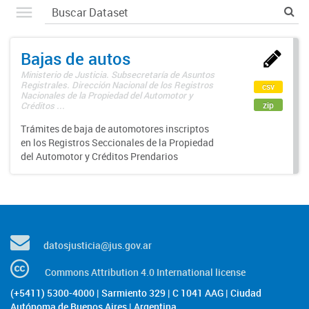
Bajas de autos
Ministerio de Justicia. Subsecretaría de Asuntos
Registrales. Dirección Nacional de los Registros
csv
Nacionales de la Propiedad del Automotor y
zip
Créditos ...
Trámites de baja de automotores inscriptos
en los Registros Seccionales de la Propiedad
del Automotor y Créditos Prendarios
datosjusticia@jus.gov.ar
Commons Attribution 4.0 International license
(+5411) 5300-4000 | Sarmiento 329 | C 1041 AAG | Ciudad
Autónoma de Buenos Aires | Argentina