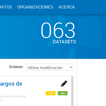
DATOS
ORGANIZACIONES
ACERCA
063
DATASETS
Ordenar
argos de
csv
zip
rección Nacional de
 ...