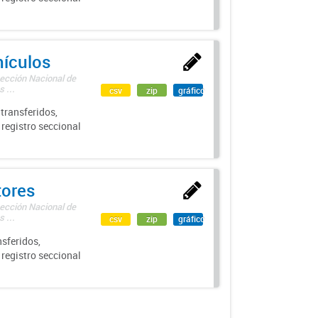
hículos
rección Nacional de
 ...
csv
zip
gráfico
transferidos,
 registro seccional
tores
rección Nacional de
 ...
csv
zip
gráfico
sferidos,
 registro seccional