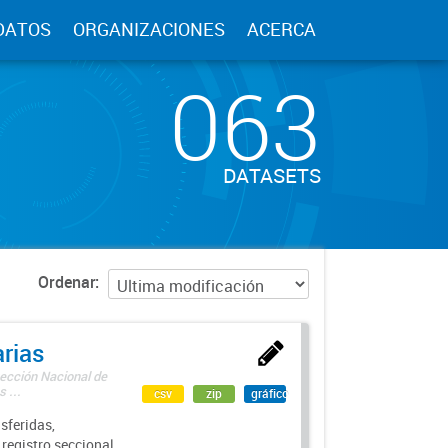
DATOS
ORGANIZACIONES
ACERCA
063
DATASETS
Ordenar
rias
rección Nacional de
 ...
csv
zip
gráfico
sferidas,
 registro seccional