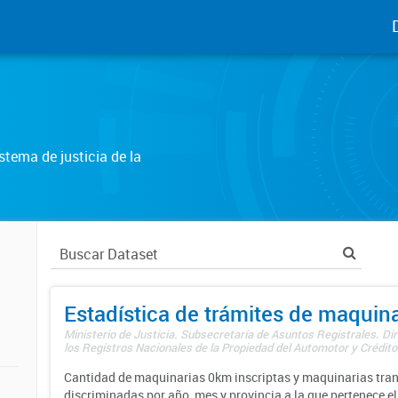
tema de justicia de la
Estadística de trámites de maquina
Ministerio de Justicia. Subsecretaría de Asuntos Registrales. Di
los Registros Nacionales de la Propiedad del Automotor y Créditos
Cantidad de maquinarias 0km inscriptas y maquinarias tran
discriminadas por año, mes y provincia a la que pertenece el