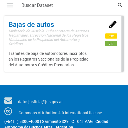
Bajas de autos
Ministerio de Justicia. Subsecretaría de Asuntos
Registrales. Dirección Nacional de los Registros
csv
Nacionales de la Propiedad del Automotor y
zip
Créditos ...
Trámites de baja de automotores inscriptos
en los Registros Seccionales de la Propiedad
del Automotor y Créditos Prendarios
datosjusticia@jus.gov.ar
Commons Attribution 4.0 International license
(+5411) 5300-4000 | Sarmiento 329 | C 1041 AAG | Ciudad
Autónoma de Buenos Aires | Argentina